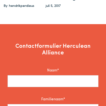
By: hendrikperdieus
juli 5, 2017
Contactformulier Herculean
Alliance
Naam*
Familienaam*