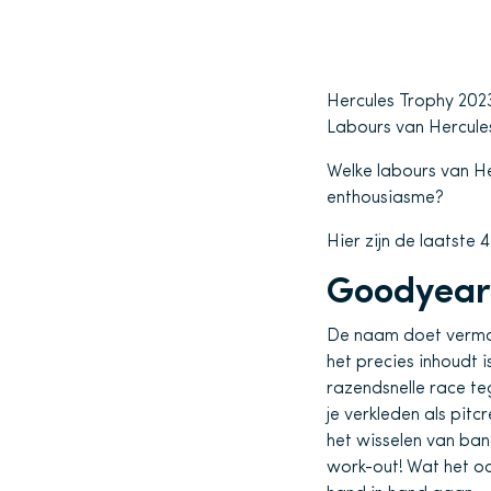
Hercules Trophy 20
Labours van Hercule
Welke labours van He
enthousiasme?
Hier zijn de laatste
Goodyear
De naam doet vermoe
het precies inhoudt 
razendsnelle race te
je verkleden als pitc
het wisselen van ba
work-out! Wat het oo