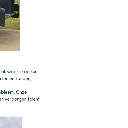
lank waar je op kunt
urfen en kanoën,
robleem. Onze
een verborgen talent