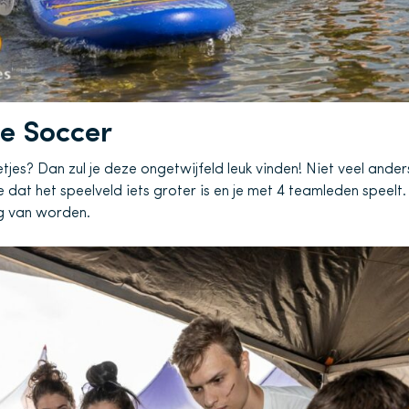
le Soccer
tjes? Dan zul je deze ongetwijfeld leuk vinden! Niet veel ander
 dat het speelveld iets groter is en je met 4 teamleden speelt
ig van worden.