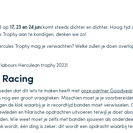
23 op
17, 23 en 24 juni
komt steeds dichter en dichter. Hoog tijd 
s Trophy aan te kondigen, denken we zo!
rcules Trophy mag je verwachten? Welke zullen je doen overl
 4 labours Herculean trophy 2023!
 Racing
den dat dit iets te maken heeft met
onze partner Goodyear
is nog een groot vraagteken. Misschien moet je je voorbereide
gen de klok waarbij je in recordtijd banden moet verwisselen. 
rewleden en hilarische opdrachten uitvoeren terwijl je doet als
nden. Wie weet moet je zelfs met banden sjouwen als onderdee
k wordt, één ding is zeker: dit wordt een opdracht waarbij te