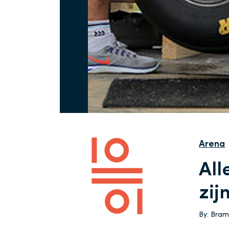
Arena
All
zij
By:
Bram