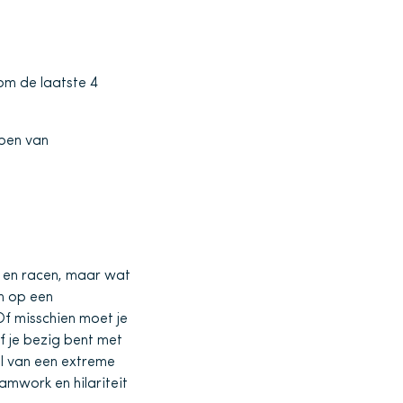
om de laatste 4
open van
en racen, maar wat
n op een
Of misschien moet je
of je bezig bent met
l van een extreme
amwork en hilariteit