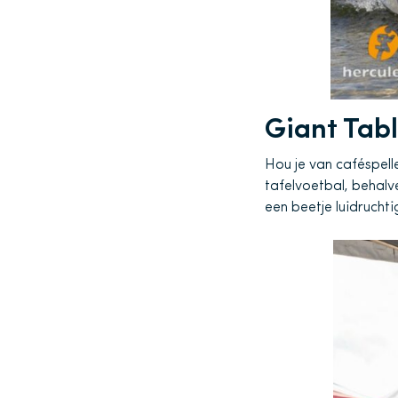
Giant Tab
Hou je van caféspelle
tafelvoetbal, behalve
een beetje luidrucht