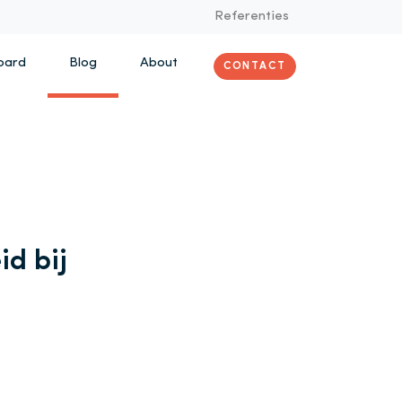
Referenties
oard
Blog
About
CONTACT
id bij