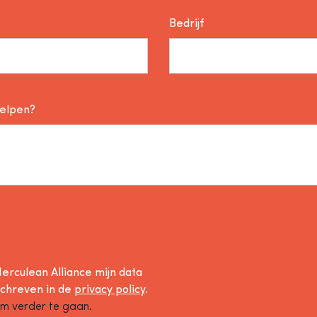
Bedrijf
helpen?
erculean Alliance mijn data
schreven in de
privacy policy
.
om verder te gaan.