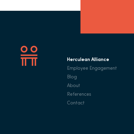
Herculean Alliance
Employee Engagement
Blog
About
References
Contact