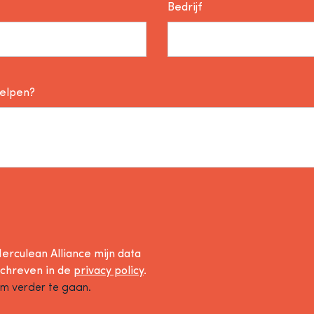
Bedrijf
helpen?
erculean Alliance mijn data
schreven in de
privacy policy
.
om verder te gaan.