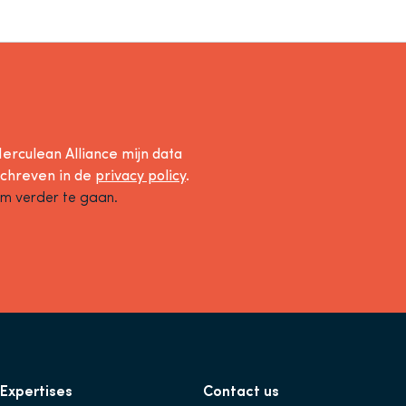
erculean Alliance mijn data
schreven in de
privacy policy
.
om verder te gaan.
Expertises
Contact us