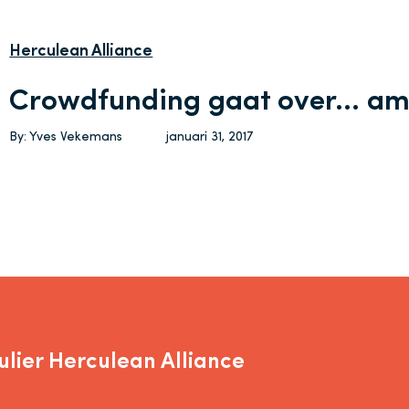
Herculean Alliance
Crowdfunding gaat over… a
By: Yves Vekemans
januari 31, 2017
lier Herculean Alliance