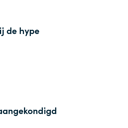
j de hype
 aangekondigd