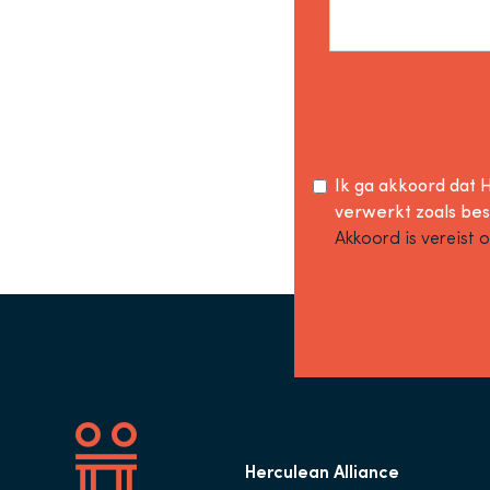
Ik ga akkoord dat H
verwerkt zoals be
Akkoord is vereist 
Herculean Alliance