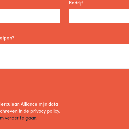
Bedrijf
helpen?
erculean Alliance mijn data
schreven in de
privacy policy
.
om verder te gaan.