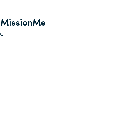
t MissionMe
.