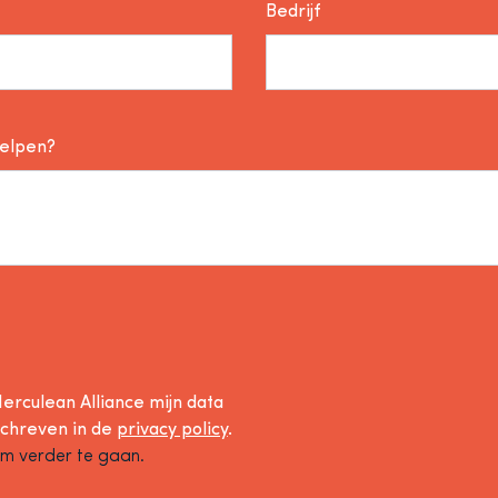
Bedrijf
helpen?
erculean Alliance mijn data
schreven in de
privacy policy
.
om verder te gaan.