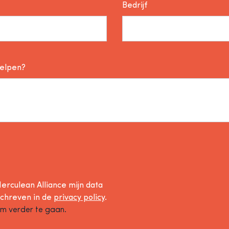
Bedrijf
helpen?
erculean Alliance mijn data
schreven in de
privacy policy
.
om verder te gaan.