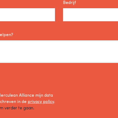
Bedrijf
helpen?
erculean Alliance mijn data
schreven in de
privacy policy
.
om verder te gaan.