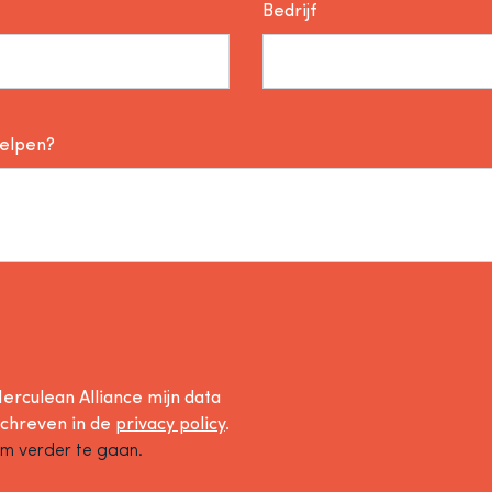
Bedrijf
helpen?
erculean Alliance mijn data
schreven in de
privacy policy
.
om verder te gaan.