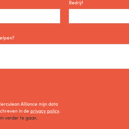
Bedrijf
helpen?
erculean Alliance mijn data
schreven in de
privacy policy
.
om verder te gaan.