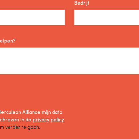
Bedrijf
helpen?
erculean Alliance mijn data
schreven in de
privacy policy
.
om verder te gaan.