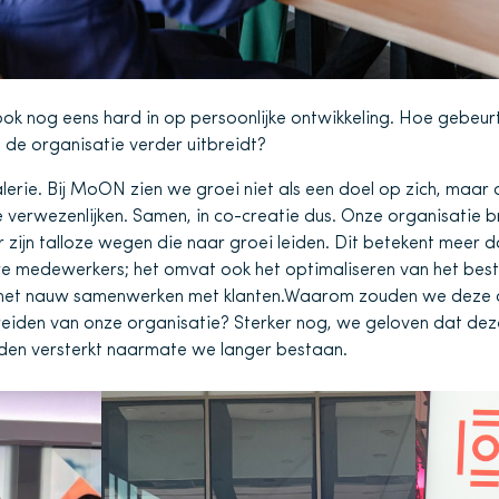
n ook nog eens hard in op persoonlijke ontwikkeling. Hoe gebeurt
s de organisatie verder uitbreidt?
lerie. Bij MoON zien we groei niet als een doel op zich, maar 
e verwezenlijken. Samen, in co-creatie dus. Onze organisatie br
zijn talloze wegen die naar groei leiden. Dit betekent meer d
 medewerkers; het omvat ook het optimaliseren van het bes
n het nauw samenwerken met klanten.Waarom zouden we deze 
breiden van onze organisatie? Sterker nog, we geloven dat d
den versterkt naarmate we langer bestaan.