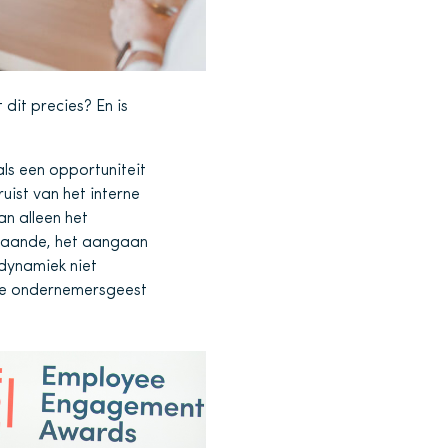
 dit precies? En is
als een opportuniteit
uist van het interne
an alleen het
taande, het aangaan
dynamiek niet
eze ondernemersgeest