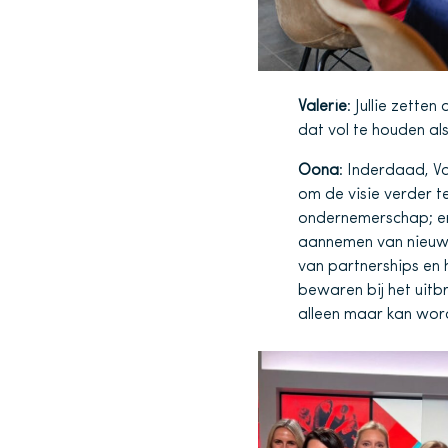
Valerie
: Jullie zette
dat vol te houden al
Oona
: Inderdaad, Va
om de visie verder t
ondernemerschap; er 
aannemen van nieuwe
van partnerships e
bewaren bij het uit
alleen maar kan wor