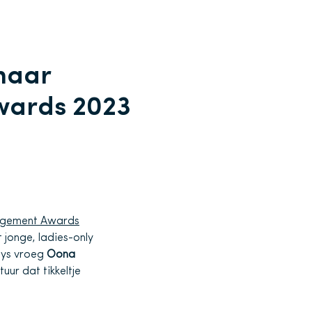
naar
wards 2023
agement Awards
t jonge, ladies-only
Thys vroeg
Oona
ur dat tikkeltje