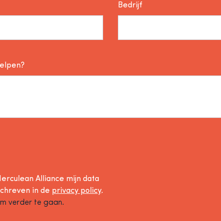
Bedrijf
helpen?
erculean Alliance mijn data
schreven in de
privacy policy
.
om verder te gaan.