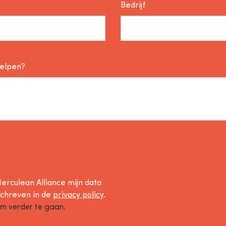
Bedrijf
helpen?
erculean Alliance mijn data
schreven in de
privacy policy
.
om verder te gaan.