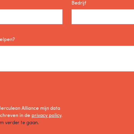
Bedrijf
helpen?
erculean Alliance mijn data
schreven in de
privacy policy
.
om verder te gaan.