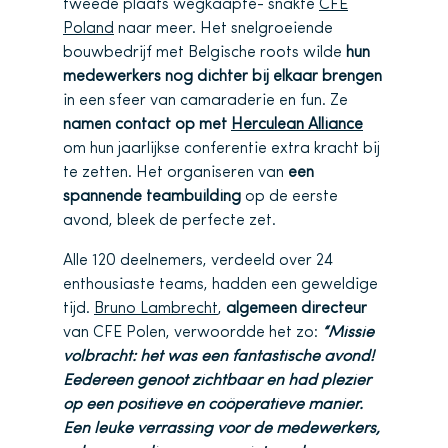
tweede plaats wegkaapte- snakte
CFE
Poland
naar meer. Het snelgroeiende
bouwbedrijf met Belgische roots wilde
hun
medewerkers nog dichter bij elkaar brengen
in een sfeer van camaraderie en fun. Ze
namen contact op met
Herculean Alliance
om hun jaarlijkse conferentie extra kracht bij
te zetten. Het organiseren van
een
spannende teambuilding
op de eerste
avond, bleek de perfecte zet.
Alle 120 deelnemers, verdeeld over 24
enthousiaste teams, hadden een geweldige
tijd.
Bruno Lambrecht
,
algemeen directeur
van CFE Polen, verwoordde het zo:
“Missie
volbracht: het was een fantastische avond!
Eedereen genoot zichtbaar en had plezier
op een positieve en coöperatieve manier.
Een leuke verrassing voor de medewerkers,