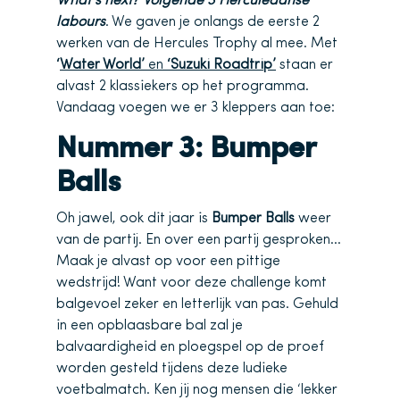
What’s next? Volgende 3 Herculeaanse
labours
. We gaven je onlangs de eerste 2
werken van de Hercules Trophy al mee. Met
‘
Water World’
en
‘Suzuki Roadtrip’
staan er
alvast 2 klassiekers op het programma.
Vandaag voegen we er 3 kleppers aan toe:
Nummer 3: Bumper
Balls
Oh jawel, ook dit jaar is
Bumper Balls
weer
van de partij. En over een partij gesproken…
Maak je alvast op voor een pittige
wedstrijd! Want voor deze challenge komt
balgevoel zeker en letterlijk van pas. Gehuld
in een opblaasbare bal zal je
balvaardigheid en ploegspel op de proef
worden gesteld tijdens deze ludieke
voetbalmatch. Ken jij nog mensen die ‘lekker