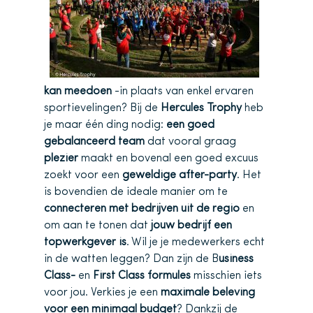
kan meedoen
-in plaats van enkel ervaren
sportievelingen? Bij de
Hercules Trophy
heb
je maar één ding nodig:
een goed
gebalanceerd team
dat vooral graag
plezier
maakt en bovenal een goed excuus
zoekt voor een
geweldige after-party
. Het
is bovendien de ideale manier om te
connecteren met bedrijven uit de regio
en
om aan te tonen dat
jouw bedrijf een
topwerkgever is
. Wil je je medewerkers echt
in de watten leggen? Dan zijn de B
usiness
Class-
en
First Class formules
misschien iets
voor jou. Verkies je een
maximale beleving
voor een minimaal budget
? Dankzij de