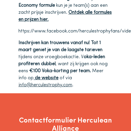
Economy formule
kun je je team(s) aan een
zacht prijsje inschrijven.
Ontdek alle formules
en prijzen hier.
https://www.facebook.com/herculestrophyfans/vid
Inschrijven kan trouwens vanaf nu!
Tot 1
maart geniet je van de laagste tarieven
tijdens onze vroegboekactie. V
oka-leden
profiteren dubbel
, want zij krijgen ook nog
eens
€100 Voka-korting per team.
Meer
info op
de website
of via
info@herculestrophy.com
.
Contactformulier Herculean
Alliance