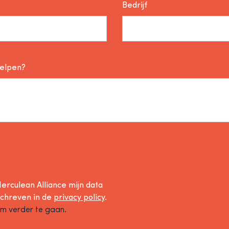
Bedrijf
helpen?
erculean Alliance mijn data
schreven in de
privacy policy
.
om verder te gaan.