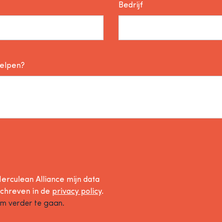
Bedrijf
helpen?
erculean Alliance mijn data
schreven in de
privacy policy
.
om verder te gaan.