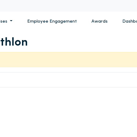
ises
Employee Engagement
Awards
Dashb
thlon
Zoeken naar: