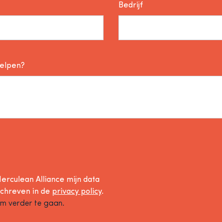
Bedrijf
helpen?
erculean Alliance mijn data
schreven in de
privacy policy
.
om verder te gaan.