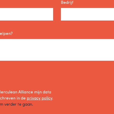
Bedrijf
helpen?
erculean Alliance mijn data
schreven in de
privacy policy
.
om verder te gaan.