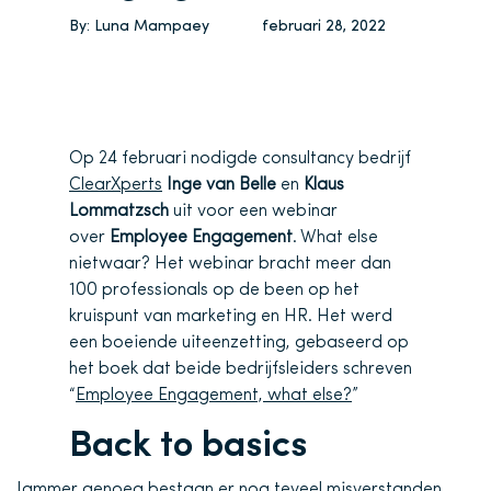
By:
Luna Mampaey
februari 28, 2022
Op 24 februari nodigde consultancy bedrijf
ClearXperts
Inge van Belle
en
Klaus
Lommatzsch
uit voor een webinar
over
Employee Engagement
. What else
nietwaar? Het webinar bracht meer dan
100 professionals op de been op het
kruispunt van marketing en HR. Het werd
een boeiende uiteenzetting, gebaseerd op
het boek dat beide bedrijfsleiders schreven
“
Employee Engagement, what else?
”
Back to basics
Jammer genoeg bestaan er nog teveel misverstanden