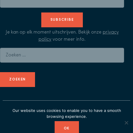
SUBSCRIBE
Je kan op elk moment uitschrijven. Bekijk onze
privacy
policy
voor meer info.
Zoeken naar:
© Herculean Alliance - Member of
Duval Union
-
privacy
Our website uses cookies to enable you to have a smooth
policy
browsing experience.
OK