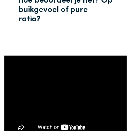
hoe beoordeel je het? Op
buikgevoel of pure
ratio?