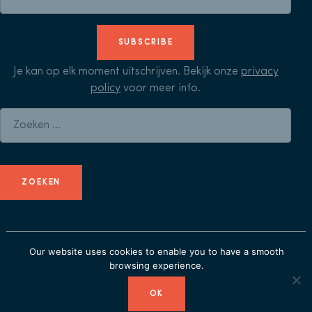
SUBSCRIBE
Je kan op elk moment uitschrijven. Bekijk onze
privacy
policy
voor meer info.
Zoeken naar:
© Herculean Alliance - Member of
Duval Union
-
privacy
Our website uses cookies to enable you to have a smooth
policy
browsing experience.
OK