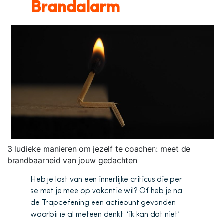
Brandalarm
3 ludieke manieren om jezelf te coachen: meet de
brandbaarheid van jouw gedachten
Heb je last van een innerlijke criticus die per
se met je mee op vakantie wil? Of heb je na
de Trapoefening een actiepunt gevonden
waarbij je al meteen denkt: ‘ik kan dat niet’