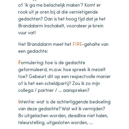
of ‘ik ga me belachelijk maken’? Komt er
rook uit je oren bij al die vernietigende
gedachten? Dan is het hoog tijd dat je het
Brandalarm inschakelt, vooraleer je brein
vuur vat!
Het Brandalarm meet het
FIRE
-gehalte van
een gedachte:
F
ormulering: hoe is de gedachte
geformuleerd, m.a.w. hoe spreek ik mezelf
toe? Gebeurt dit op een respectvolle manier
of is het een scheldpartij? Zou ik zo mijn
collega / partner / … aanspreken?
I
ntentie: wat is de achterliggende bedoeling
van deze gedachte? Wat wil ik vermijden?
Bv uitgelachen worden, deadline niet halen,
teleurstelling, uitgesloten worden, …