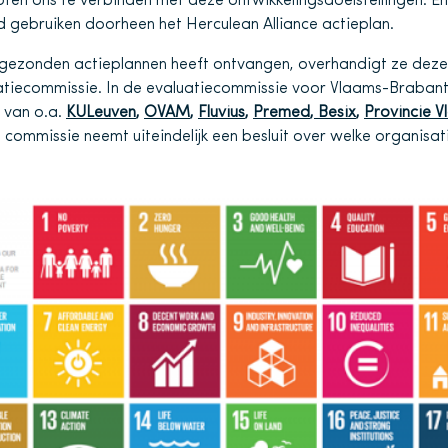
ten ons te verbinden met deze ontwikkelingsdoelstellingen. E
 gebruiken doorheen het Herculean Alliance actieplan.
ngezonden actieplannen heeft ontvangen, overhandigt ze dez
uatiecommissie. In de evaluatiecommissie voor Vlaams-Brabant
 van o.a.
KULeuven
,
OVAM
,
Fluvius
,
Premed
,
Besix
,
Provincie 
e commissie neemt uiteindelijk een besluit over welke organisati