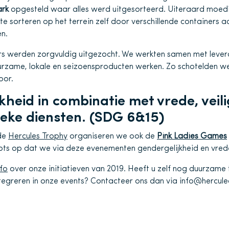
ark
opgesteld waar alles werd uitgesorteerd. Uiteraard moe
e sorteren op het terrein zelf door verschillende containers 
n.
rs werden zorgvuldig uitgezocht. We werkten samen met lever
urzame, lokale en seizoensproducten werken. Zo schotelden we
oor.
kheid in combinatie met vrede, veil
ieke diensten. (SDG 6&15)
de
Hercules Trophy
organiseren we ook de
Pink Ladies Games
trots op dat we via deze evenementen gendergelijkheid en vred
nfo
over onze initiatieven van 2019. Heeft u zelf nog duurzame t
tegreren in onze events? Contacteer ons dan via info@hercul