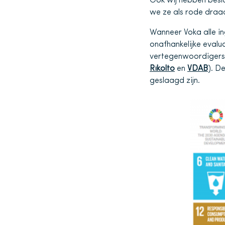
Ook wij hebben beslo
we ze als rode draad
Wanneer Voka alle i
onafhankelijke eval
vertegenwoordigers
Rikolto
en
VDAB
). D
geslaagd zijn.