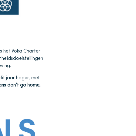
s het Voka Charter
heidsdoelstellingen
ving.
it jaar hoger, met
ans
don’t go home,