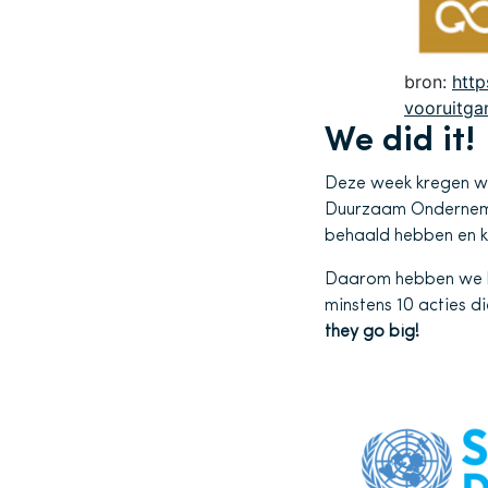
bron:
http
vooruitga
We did it!
Deze week kregen we
Duurzaam Ondernemen
behaald hebben en k
Daarom hebben we bes
minstens 10 acties 
they go big!