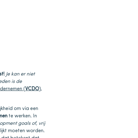
t!
Je kan er niet
eden is de
dernemen (
VCDO
)
,
kheid om via een
men
te werken. In
opment goals of, vrij
ijkt moeten worden.