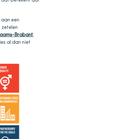
n dat betekent dat
e aan een
 zetelen
Vlaams-Brabant
,
es al dan niet