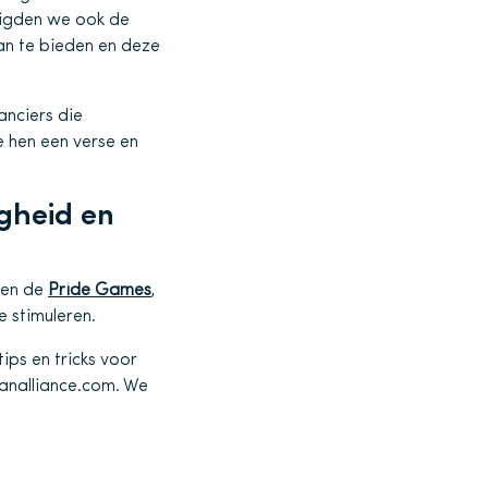
digden we ook de
aan te bieden en deze
anciers die
 hen een verse en
igheid en
en de
Pride Games
,
e stimuleren.
ips en tricks voor
eanalliance.com. We