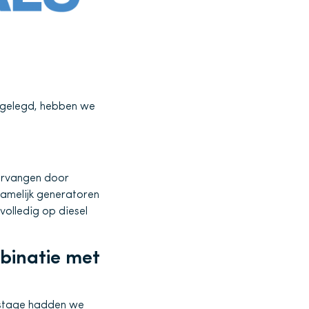
pgelegd, hebben we
vervangen door
namelijk generatoren
volledig op diesel
binatie met
kstage hadden we