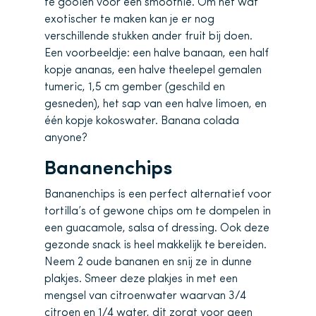
te gooien voor een smoothie. Om het wat
exotischer te maken kan je er nog
verschillende stukken ander fruit bij doen.
Een voorbeeldje: een halve banaan, een half
kopje ananas, een halve theelepel gemalen
tumeric, 1,5 cm gember (geschild en
gesneden), het sap van een halve limoen, en
één kopje kokoswater. Banana colada
anyone?
Bananenchips
Bananenchips is een perfect alternatief voor
tortilla’s of gewone chips om te dompelen in
een guacamole, salsa of dressing. Ook deze
gezonde snack is heel makkelijk te bereiden.
Neem 2 oude bananen en snij ze in dunne
plakjes. Smeer deze plakjes in met een
mengsel van citroenwater waarvan 3/4
citroen en 1/4 water, dit zorgt voor geen