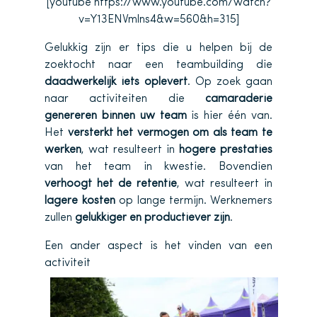
[youtube https://www.youtube.com/watch?
v=Y13ENVmlns4&w=560&h=315]
Gelukkig zijn er tips die u helpen bij de
zoektocht naar een teambuilding die
daadwerkelijk iets oplevert
. Op zoek gaan
naar activiteiten die
camaraderie
genereren binnen uw team
is hier één van.
Het
versterkt het vermogen om als team te
werken
, wat resulteert in
hogere prestaties
van het team in kwestie. Bovendien
verhoogt het de retentie
, wat resulteert in
lagere kosten
op lange termijn. Werknemers
zullen
gelukkiger en productiever zijn
.
Een ander aspect is het vinden van een
activiteit