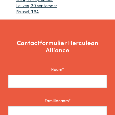
Gent, 22 september
Leuven, 30 september
Brussel, TBA
Contactformulier Herculean
Alliance
Naam*
Familienaam*