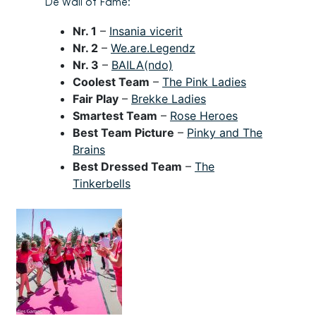
De Wall of Fame:
Nr. 1
–
Insania vicerit
Nr. 2
–
We.are.Legendz
Nr. 3
–
BAILA(ndo)
Coolest Team
–
The Pink Ladies
Fair Play
–
Brekke Ladies
Smartest Team
–
Rose Heroes
Best Team Picture
–
Pinky and The
Brains
Best Dressed Team
–
The
Tinkerbells