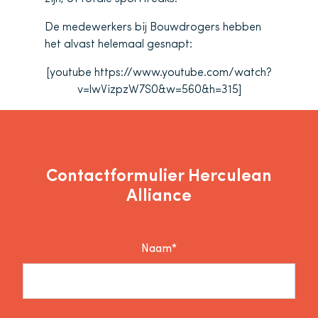
De medewerkers bij Bouwdrogers hebben
het alvast helemaal gesnapt:
[youtube https://www.youtube.com/watch?
v=lwVizpzW7S0&w=560&h=315]
Contactformulier Herculean
Alliance
Naam*