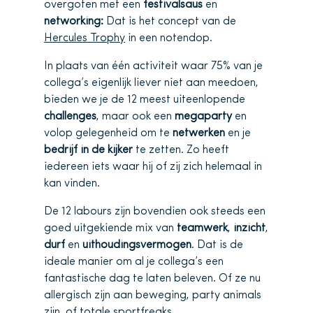
overgoten met een
festivalsaus
en
networking:
Dat is het concept van de
Hercules Trophy
in een notendop.
In plaats van één activiteit waar 75% van je
collega’s eigenlijk liever niet aan meedoen,
bieden we je de 12 meest uiteenlopende
challenges
, maar ook een
megaparty
en
volop gelegenheid om te
netwerken
en je
bedrijf in de kijker
te zetten. Zo heeft
iedereen iets waar hij of zij zich helemaal in
kan vinden.
De 12 labours zijn bovendien ook steeds een
goed uitgekiende mix van
teamwerk
,
inzicht
,
durf
en
uithoudingsvermogen
. Dat is de
ideale manier om al je collega’s een
fantastische dag te laten beleven. Of ze nu
allergisch zijn aan beweging, party animals
zijn, of totale sportfreaks.