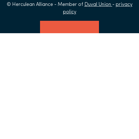
© Herculean Alliance - Member of
Duval Union
-
privacy
policy