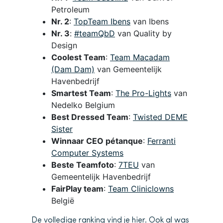
Petroleum
Nr. 2
:
TopTeam Ibens
van Ibens
Nr. 3
:
#teamQbD
van Quality by
Design
Coolest Team
:
Team Macadam
(Dam Dam)
van Gemeentelijk
Havenbedrijf
Smartest Team
:
The Pro-Lights
van
Nedelko Belgium
Best Dressed Team
:
Twisted DEME
Sister
Winnaar CEO pétanque
:
Ferranti
Computer Systems
Beste Teamfoto
:
7TEU
van
Gemeentelijk Havenbedrijf
FairPlay team
:
Team Cliniclowns
België
De volledige ranking vind je
hier
. Ook al was