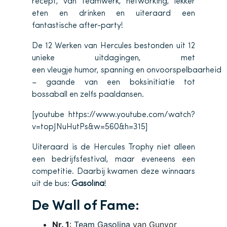
recept, van teamwerk, networking, lekker
eten en drinken en uiteraard een
fantastische after-party!
De 12 Werken van Hercules bestonden uit 12
unieke uitdagingen, met
een vleugje humor, spanning en onvoorspelbaarheid
– gaande van een boksinitiatie tot
bossaball en zelfs paaldansen.
[youtube https://www.youtube.com/watch?
v=topJNuHutPs&w=560&h=315]
Uiteraard is de Hercules Trophy niet alleen
een bedrijfsfestival, maar eveneens een
competitie. Daarbij kwamen deze winnaars
uit de bus:
Gasolina
!
De Wall of Fame:
Nr. 1
:
Team Gasolina
van Gunvor