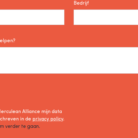
Bedrijf
helpen?
erculean Alliance mijn data
schreven in de
privacy policy
.
om verder te gaan.