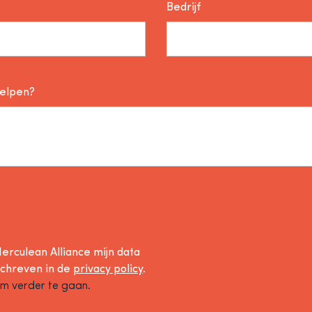
Bedrijf
helpen?
erculean Alliance mijn data
schreven in de
privacy policy
.
om verder te gaan.