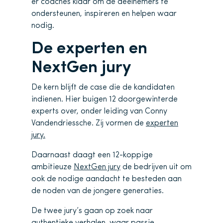
er coaches klaar om de deelnemers te
ondersteunen, inspireren en helpen waar
nodig.
De experten en
NextGen jury
De kern blijft de case die de kandidaten
indienen. Hier buigen 12 doorgewinterde
experts over, onder leiding van Conny
Vandendriessche. Zij vormen de
experten
jury.
Daarnaast daagt een 12-koppige
ambitieuze
NextGen jury
de bedrijven uit om
ook de nodige aandacht te besteden aan
de noden van de jongere generaties.
De twee jury’s gaan op zoek naar
authentieke verhalen, waar passie,