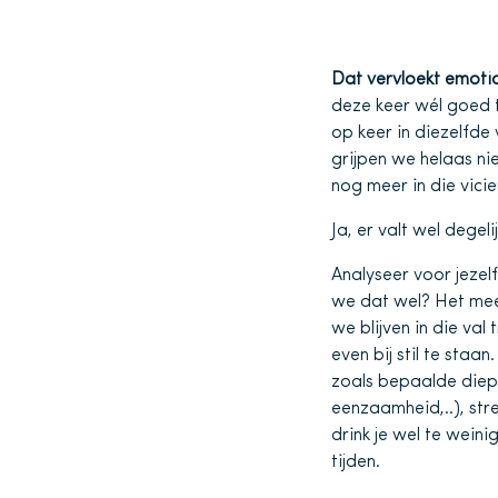
Dat vervloekt emotio
deze keer wél goed t
op keer in diezelfde 
grijpen we helaas ni
nog meer in die vicie
Ja, er valt wel degeli
Analyseer voor jezel
we dat wel? Het mees
we blijven in die v
even bij stil te staa
zoals bepaalde diepge
eenzaamheid,..), stre
drink je wel te wein
tijden.