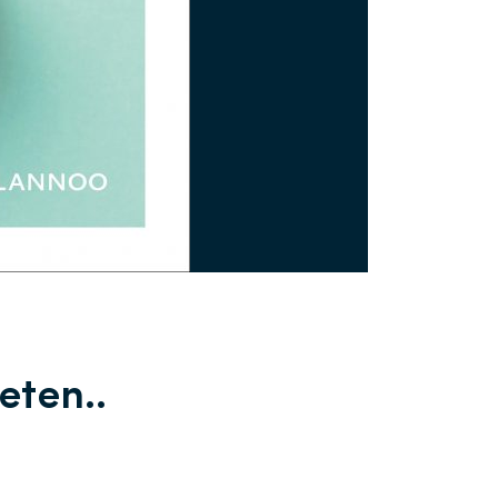
eten..