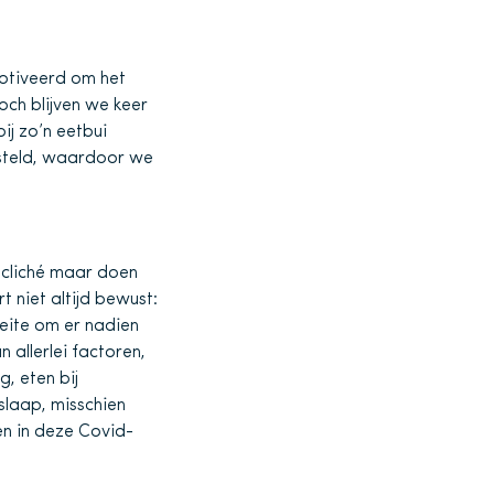
motiveerd om het
och blijven we keer
ij zo’n eetbui
gesteld, waardoor we
t cliché maar doen
 niet altijd bewust:
eite om er nadien
 allerlei factoren,
, eten bij
 slaap, misschien
en in deze Covid-