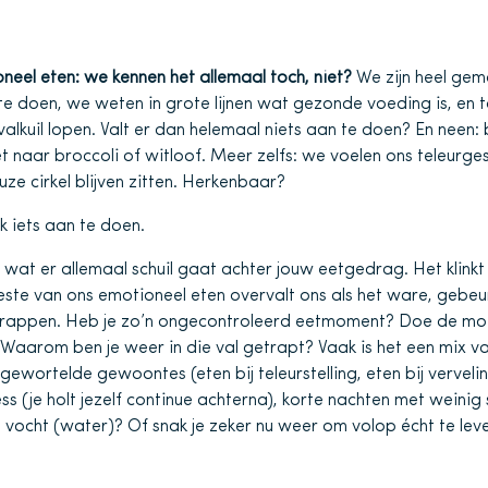
neel eten: we kennen het allemaal toch, niet?
We zijn heel ge
e doen, we weten in grote lijnen wat gezonde voeding is, en t
valkuil lopen. Valt er dan helemaal niets aan te doen? En neen: b
et naar broccoli of witloof. Meer zelfs: we voelen ons teleur
uze cirkel blijven zitten. Herkenbaar?
jk iets aan te doen.
f wat er allemaal schuil gaat achter jouw eetgedrag. Het klink
te van ons emotioneel eten overvalt ons als het ware, gebeurt
al trappen. Heb je zo’n ongecontroleerd eetmoment? Doe de mo
n. Waarom ben je weer in die val getrapt? Vaak is het een mix van
wortelde gewoontes (eten bij teleurstelling, eten bij verveling
ss (je holt jezelf continue achterna), korte nachten met weinig
ig vocht (water)? Of snak je zeker nu weer om volop écht te lev