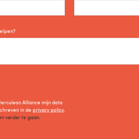
helpen?
erculean Alliance mijn data
schreven in de
privacy policy
.
om verder te gaan.