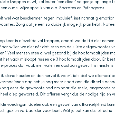
juiste knoppen duwt, zal louter ‘een dieet’ volgen je op lange t
is een oude, wijze spreuk van o.a. Socrates en Pythagoras.
elf wel wat beschermen tegen impulsief, instinctmatig emotion
ntes. Zorg dat je een zo duidelijk mogelijk plan hebt. Note
 op keer in diezelfde val trappen, omdat we de tijd niet nemen
ar willen we niet nét dat leren om de juiste eetgewoontes vo
ren? Veel mensen eten al wel gezond bij de hoofdmaaltijden m
at het vaak misloopt tussen de 3 hoofdmaaltijden door. Er bes
leerproces dat vaak met vallen en opstaan gebeurt is minstens 
ik stand houden en dan herval ik weer’, iets dat we allemaal 
 vermoeiende dag heb je nog meer nood aan die directe behoe
en nog eens de gewoonte had om naar die snelle, ongezonde hap
heel diep geworteld. Dit afleren vergt dus de nodige tijd en 
de voedingsmiddelen ook een gevoel van afhankelijkheid kun
tisch gezien vatbaarder voor bent. Wàt je eet kan dus effectie