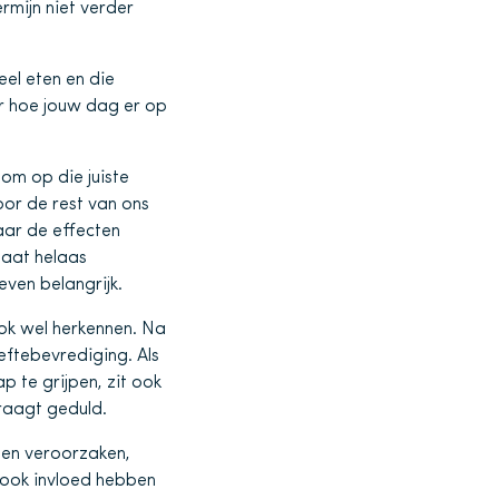
ermijn niet verder
eel eten en die
er hoe jouw dag er op
 om op die juiste
or de rest van ons
aar de effecten
taat helaas
even belangrijk.
ook wel herkennen. Na
ftebevrediging. Als
 te grijpen, zit ook
vraagt geduld.
nen veroorzaken,
f ook invloed hebben