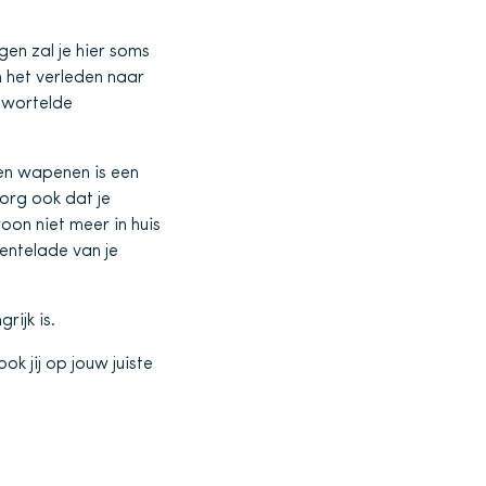
en zal je hier soms
 het verleden naar
gewortelde
en wapenen is een
Zorg ook dat je
oon niet meer in huis
entelade van je
rijk is.
ok jij op jouw juiste