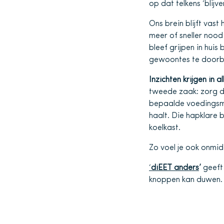
op dat telkens ‘blijve
Ons brein blijft vas
meer of sneller nood
bleef grijpen in huis 
gewoontes te doorb
Inzichten krijgen in a
tweede zaak: zorg dat
bepaalde voedingsmid
haalt. Die hapklare 
koelkast.
Zo voel je ook onmidd
‘
diEET anders
’
geeft 
knoppen kan duwen.