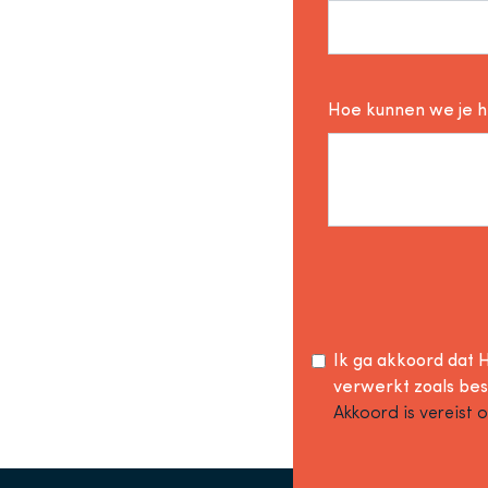
Hoe kunnen we je 
Ik ga akkoord dat H
verwerkt zoals be
Akkoord is vereist 