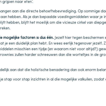
n grijpen naar eten’.
t hangen aan die directe behoeftebevrediging. Op sommige dag
 aan hebben. Als je dan bepaalde voedingsmiddelen waar je in
blijft hebben, blijft het moeilijk om die vicieuze cirkel van diep
reken.
lle mogelijke factoren is dus één.
Jezelf hier tegen beschermen 
 je een duidelijk plan hebt. En wees eerlijk tegenover jezelf. 
delen misschien een tijdje (en waarom niet voor altijd?) gew
brownies zullen harder schreeuwen dan die worteltjes in de gro
ellijk aan dat die holistische benadering dan ook enorm belang
je stap voor stap inzichten in al die mogelijke valkuilen, zodat o