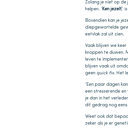
Zolang je niet op de 
helpen. ‘
Ken jezelf
,’ 
Bovendien kan je jez
diepgewortelde gewoo
eetvlak zal uit zien.
Vaak blijven we keer
knoppen te duwen. Ma
leven te implemente
blijven vaak uit omd
geen
quick fix
. Het 
‘Een paar dagen kan 
een stresserende en
je dan in het verled
dit gedrag nog eens 
Weet ook dat bepaal
zeker als je er gene