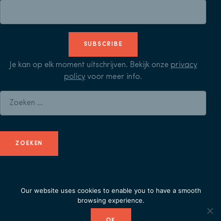
SUBSCRIBE
Je kan op elk moment uitschrijven. Bekijk onze
privacy
policy
voor meer info.
Zoeken naar:
© Herculean Alliance - Member of
Duval Union
-
privacy
Our website uses cookies to enable you to have a smooth
browsing experience.
policy
OK