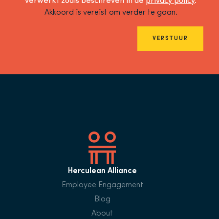
verwerkt zoals beschreven in de
privacy policy
.
Akkoord is vereist om verder te gaan.
VERSTUUR
Herculean Alliance
Employee Engagement
Blog
About